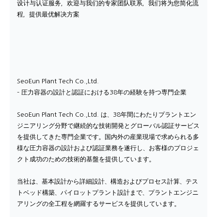
设计与认证服务，欢迎与我们的专家团队联系，我们将为您简化流
程，提供最优解决方案
SeoEun Plant Tech Co.,Ltd.
– 圧力容器の設計と認証における38年の経験を持つ専門企業
SeoEun Plant Tech Co.,Ltd. は、38年間にわたりプラントエン
ジニアリング分野で継続的な技術開発とグローバル認証サービス
を提供してきた専門企業です。国内外の産業現場で求められる多
様な圧力容器の設計および認証業務を遂行し、お客様のプロジェ
クト成功のための技術的基盤を提供しています。
当社は、基本設計から詳細設計、構造およびプロセス計算、テス
トベッド構築、パイロットプラント設計まで、プラントエンジニ
アリングの全工程を網羅するサービスを提供しています。