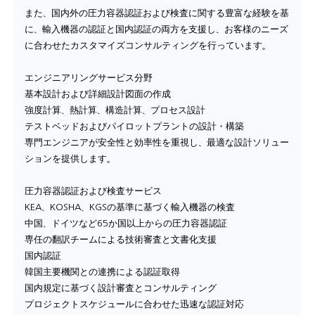
また、国内外の圧力容器認証および検査に関する豊富な経験を基
に、輸入機器の認証と国内認証の両方を支援し、お客様のニーズ
に合わせたカスタマイズコンサルティングを行っています。
エンジニアリングサービス分野
基本設計および詳細設計図面の作成
強度計算、熱計算、構造計算、プロセス設計
テストベッドおよびパイロットプラントの設計・構築
専門エンジニアが安全性と効率性を重視し、最適な設計ソリュー
ションを提供します。
圧力容器認証および検査サービス
KEA、KOSHA、KGSの基準に基づく輸入機器の検査
中国、ドイツなど65か国以上からの圧力容器認証
専任の翻訳チームによる技術審査と文書化支援
国内認証
韓国主要機関との連携による認証取得
国内規定に基づく設計審査とコンサルティング
プロジェクトスケジュールに合わせた迅速な認証対応