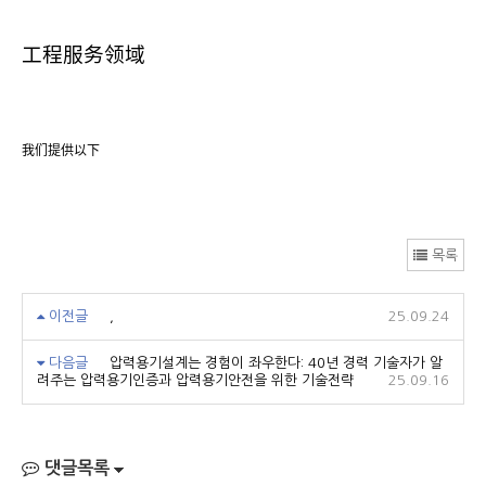
工程服
务领
域
我
们
提供以下
목록
이전글
,
25.09.24
다음글
압력용기설계는 경험이 좌우한다: 40년 경력 기술자가 알
려주는 압력용기인증과 압력용기안전을 위한 기술전략
25.09.16
댓글목록