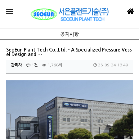
공지사항
SeoEun Plant Tech Co.,Ltd. – A Specialized Pressure Vess
el Design and …
관리자
1건
1,768회
25-09-24 13:49