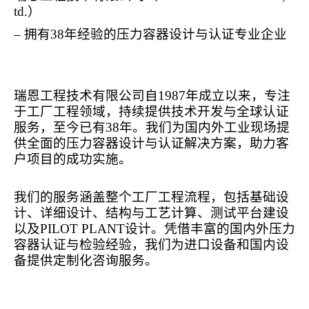
td.
）
–
拥
有
38
年
经验
的
压
力容器
设计与认证专业
企
业
瑞恩工程技
术
有限公司自
1987
年成立以
来
，
专
注
于工
厂
工程
领
域，持
续
提供技
术开发与
全球
认证
服
务
，至今已有
38
年。我
们为国内
外工
业现场
提
供全面的
压
力容器
设计与认证
解
决
方案，助力客
户项
目的成功
实
施。
我
们
的服
务
涵盖整
个
工
厂
工程流程，包括基
础设
计
、
详细设计
、
结构与
工
艺计
算、
测试
平台建
设
以及
PILOT PLANT
设计
。凭借丰富的
国
内
外
压
力
容器
认证与检验经验
，我
们为进
口
设备
和
国
内设
备
提供定制化咨
询
服
务
。