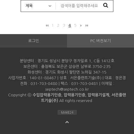
1
2
3
4
5
로그인
PC 버전보기
분당센터 : 경기도 성남시 분당구 정자일로 1, C동 1412호
보은센터 : 충청북도 보은군 삼승면 남부로 3750-235
화성센터 : 경기도 화성시 팔탄면 노하길 347-15
사업자번호 : 140-81-88467 | 상호 : 서은플랜트기술(주) | 대표 : 정은경
전화 : 031-703-0480 | 팩스 : 031-703-0481 | 이메일 :
septech@septech.co.kr
Copyright ⓒ
수입압력용기인증, 압력용기인증, 압력용기설계, 서은플랜
트기술(주)
All rights reserved.
MAKE24